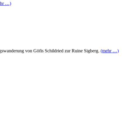
hr …)
tagswanderung von Göfis Schildried zur Ruine Sigberg.
(mehr …)