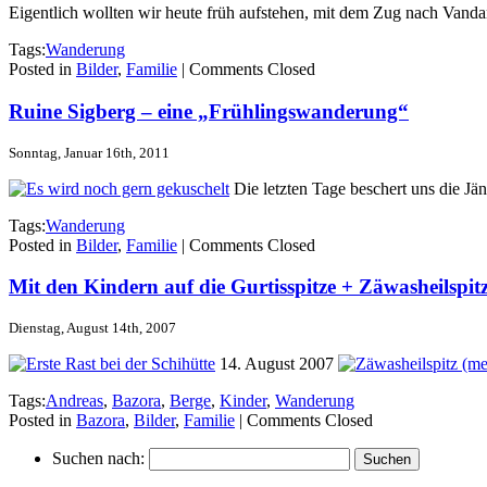
Eigentlich wollten wir heute früh aufstehen, mit dem Zug nach Vanda
Tags:
Wanderung
Posted in
Bilder
,
Familie
|
Comments Closed
Ruine Sigberg – eine „Frühlingswanderung“
Sonntag, Januar 16th, 2011
Die letzten Tage beschert uns die Jä
Tags:
Wanderung
Posted in
Bilder
,
Familie
|
Comments Closed
Mit den Kindern auf die Gurtisspitze + Zäwasheilspit
Dienstag, August 14th, 2007
14. August 2007
(m
Tags:
Andreas
,
Bazora
,
Berge
,
Kinder
,
Wanderung
Posted in
Bazora
,
Bilder
,
Familie
|
Comments Closed
Suchen nach: