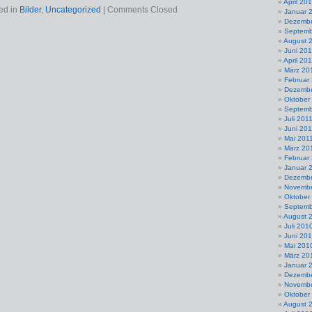
April 20
ed in
Bilder
,
Uncategorized
|
Comments Closed
Januar 
Dezembe
Septemb
August 
Juni 20
April 20
März 20
Februar
Dezembe
Oktober
Septemb
Juli 201
Juni 201
Mai 201
März 20
Februar
Januar 
Dezembe
Novembe
Oktober
Septemb
August 
Juli 201
Juni 20
Mai 201
März 20
Januar 
Dezembe
Novembe
Oktober
August 