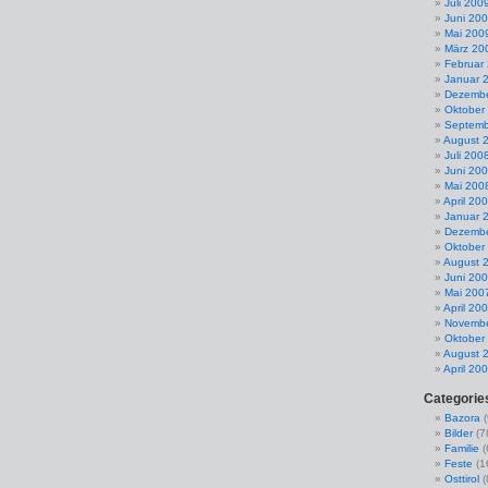
Juli 200
Juni 20
Mai 200
März 20
Februar
Januar 
Dezembe
Oktober
Septemb
August 
Juli 200
Juni 20
Mai 200
April 20
Januar 
Dezembe
Oktober
August 
Juni 20
Mai 200
April 20
Novembe
Oktober
August 
April 20
Categorie
Bazora
(
Bilder
(7
Familie
(
Feste
(1
Osttirol
(