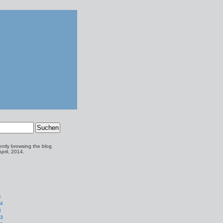
ently browsing the
blog
April, 2014.
4
14
3
13