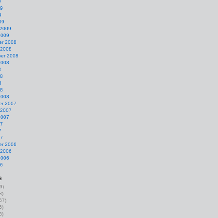
9
09
9
09
 2009
2009
r 2008
 2008
er 2008
2008
8
08
8
08
2008
r 2007
 2007
2007
07
7
07
r 2006
 2006
2006
06
s
9)
8)
67)
6)
8)