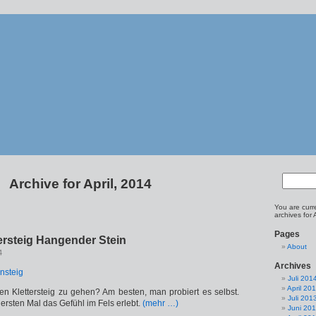
Archive for April, 2014
You are curr
archives for 
Pages
tersteig Hangender Stein
About
4
Archives
Juli 201
April 20
inen Klettersteig zu gehen? Am besten, man probiert es selbst.
Juli 201
ersten Mal das Gefühl im Fels erlebt.
(mehr …)
Juni 20