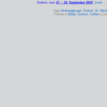
Osttirol, vom
17. – 19. September 2010
.
(mehr …
Tags:
Hintereggkogel
,
Osttirol
,
St. Niko
Posted in
Bilder
,
Osttirol
,
Treffen
|
Co