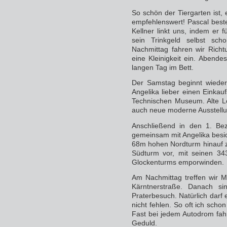
So schön der Tiergarten ist,
empfehlenswert! Pascal bestel
Kellner linkt uns, indem er 
sein Trinkgeld selbst sc
Nachmittag fahren wir Rich
eine Kleinigkeit ein. Abend
langen Tag im Bett.
Der Samstag beginnt wieder
Angelika lieber einen Einka
Technischen Museum. Alte L
auch neue moderne Ausstell
Anschließend in den 1. Be
gemeinsam mit Angelika besic
68m hohen Nordturm hinauf 
Südturm vor, mit seinen 34
Glockenturms emporwinden.
Am Nachmittag treffen wir M
Kärntnerstraße. Danach si
Praterbesuch. Natürlich darf
nicht fehlen. So oft ich schon
Fast bei jedem Autodrom fahr
Geduld.