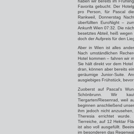
haben wir bereits im Frühli
Favorita gebucht. Der Hotelg
pro Person, für Pascal di
Rankweil, Donnerstag Nach
überfüllten EuroNight – zum
Ankunft Wien 07:32. Die nächt
besetztes Abteil, heiß wegen
doch der Aufpreis für den Li
Aber in Wien ist alles ande
Nach umständlichen Recherc
Hotel kommen – fahren wir m
Sie hält direkt vor dem Hotel
dran, können aber bereits ei
geräumige Junior-Suite. A
ausgiebiges Frühstück, bevor
Zuoberst auf Pascal’s Wuns
Schönbrunn. Wir kau
Tiergarten/Riesenrad, weil 
beginnen anschließend unser
ihm jedoch nicht anzusehen,
Theresia errichtet wurde.
Tierreiche, auf 12 Hektar Fl
ist also voll ausgefüllt. Bee
im besonderen das Regenwa